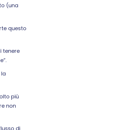
to (una
arte questo
i tenere
e”.
 la
olto più
ore non
flusso di