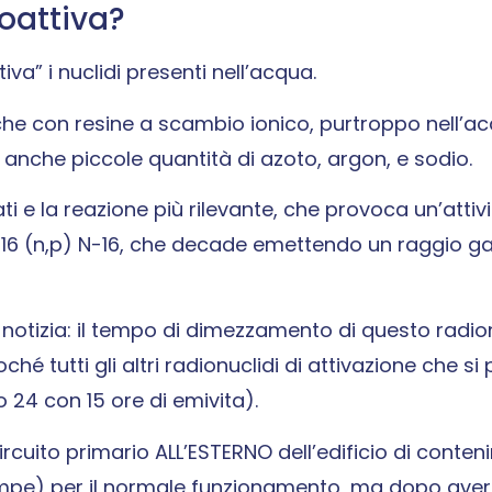
oattiva?
iva” i nuclidi presenti nell’acqua.
i che con resine a scambio ionico, purtroppo nell’a
anche piccole quantità di azoto, argon, e sodio.
 e la reazione più rilevante, che provoca un’attivit
O-16 (n,p) N-16, che decade emettendo un raggio 
otizia: il tempo di dimezzamento di questo radio
hé tutti gli altri radionuclidi di attivazione che s
o 24 con 15 ore di emivita).
rcuito primario ALL’ESTERNO dell’edificio di conte
ompe) per il normale funzionamento, ma dopo aver 