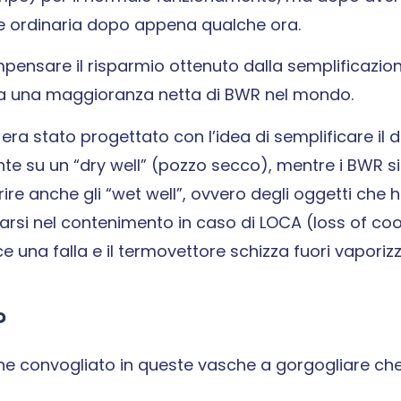
ne ordinaria dopo appena qualche ora.
mpensare il risparmio ottenuto dalla semplificazio
 sia una maggioranza netta di BWR nel mondo.
o era stato progettato con l’idea di semplificare il 
te su un “dry well” (pozzo secco), mentre i BWR si
ire anche gli “wet well”, ovvero degli oggetti che
earsi nel contenimento in caso di LOCA (loss of co
sce una falla e il termovettore schizza fuori vapori
?
iene convogliato in queste vasche a gorgogliare che