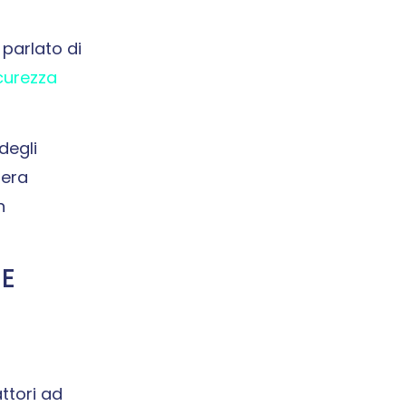
parlato di
icurezza
degli
nera
n
 E
ttori ad