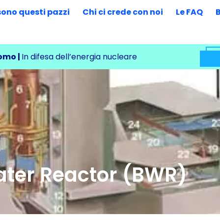
sono questi pazzi
Chi ci crede con noi
Le FAQ
omo |
In difesa dell’energia nucleare
Water Reactor (BWR)