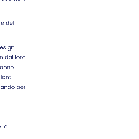
ne del
design
n dal loro
 hanno
olant
zzando per
 lo