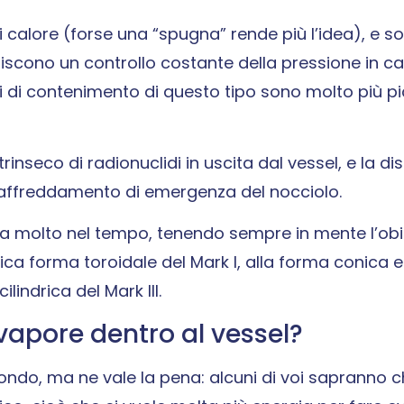
i calore (forse una “spugna” rende più l’idea), e s
iscono un controllo costante della pressione in ca
i di contenimento di questo tipo sono molto più pic
rinseco di radionuclidi in uscita dal vessel, e la dis
di raffreddamento di emergenza del nocciolo.
uta molto nel tempo, tenendo sempre in mente l’obi
tica forma toroidale del Mark I, alla forma conica e
lindrica del Mark III.
apore dentro al vessel?
ondo, ma ne vale la pena: alcuni di voi sapranno ch