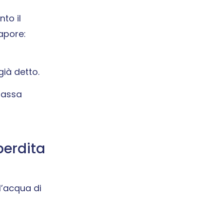
to il
apore:
già detto.
 passa
perdita
l’acqua di