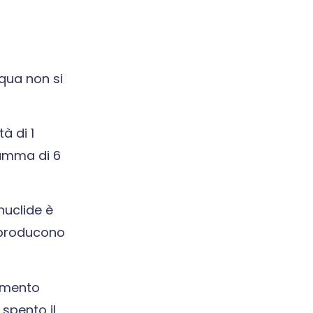
cqua non si
à di 1
gamma di 6
nuclide è
i producono
nimento
spento il