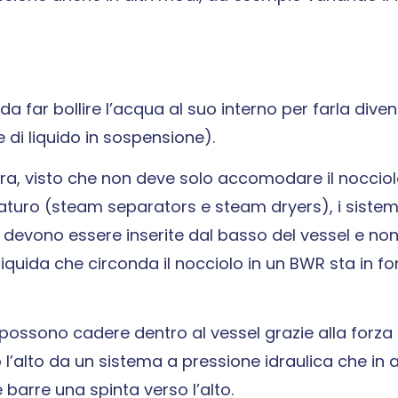
a far bollire l’acqua al suo interno per farla dive
 di liquido in sospensione).
ura, visto che non deve solo accomodare il noccio
aturo (steam separators e steam dryers), i sistemi
e devono essere inserite dal basso del vessel e non 
quida che circonda il nocciolo in un BWR sta in fo
 possono cadere dentro al vessel grazie alla forza 
’alto da un sistema a pressione idraulica che in 
barre una spinta verso l’alto.