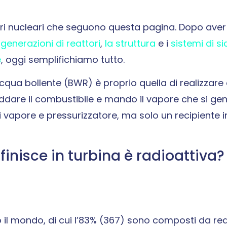
ri nucleari che seguono questa pagina. Dopo aver 
generazioni di reattori
,
la struttura
e i
sistemi di s
e
, oggi semplifichiamo tutto.
 acqua bollente (BWR) è proprio quella di realizzare 
reddare il combustibile e mando il vapore che si ge
i vapore e pressurizzatore, ma solo un recipiente i
inisce in turbina è radioattiva?
o il mondo, di cui l’83% (367) sono composti da rea