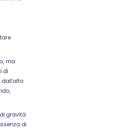
ntare
lo, ma
 di
dall’alto
ndo,
di gravità
assenza di