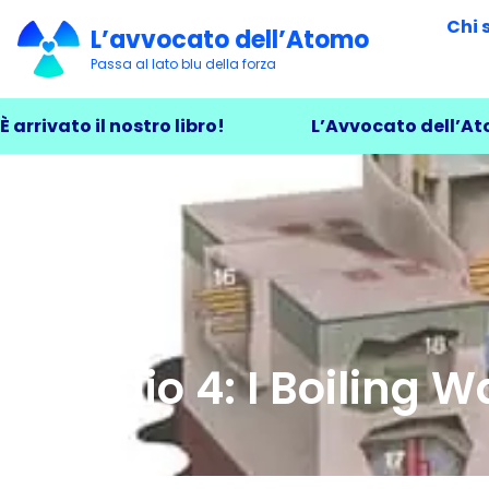
Chi 
L’avvocato dell’Atomo
Passa al lato blu della forza
È arrivato il nostro libro!
L’Avvocato dell’At
Episodio 4: I Boiling 