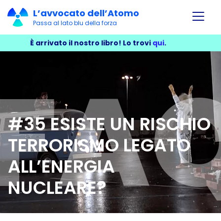
L’avvocato dell’Atomo
Passa al lato blu della forza
È arrivato il nostro libro!
Lo trovi
qui
.
#35 ESISTE UN RISCHIO
TERRORISMO LEGATO
ALL’ENERGIA
NUCLEARE?