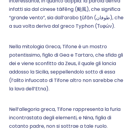
interessante, in quanto doppia: la parola deriva
infatti sia dal cinese táifēng (颱風), che significa
“grande vento”, sia dall’arabo ţūfān (طوفان), che
a sua volta deriva dal greco Typhon (Τυφών).
Nella mitologia Greca, Tifone è un mostro
potentissimo, figlio di Gea e Tartaro, che sfida gli
dei e viene sconfitto da Zeus, il quale gli lancia
addosso la Sicilia, seppellendolo sotto di essa
(l’alito infuocato di Tifone altro non sarebbe che
la lava dell’Etna).
Nell’allegoria greca, Tifone rappresenta la furia
incontrastata degli elementi, e Nina, figlia di
cotanto padre, non si sottrae a tale ruolo.