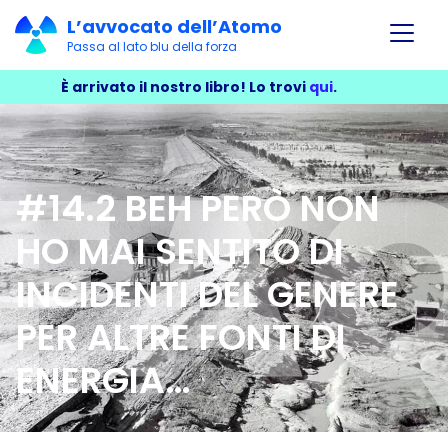
L’avvocato dell’Atomo
Passa al lato blu della forza
È arrivato il nostro libro!
Lo trovi
qui
.
#14.2 BEH PERÒ NON
HO MAI SENTITO DI
INCIDENTI DEL GENERE
PER ALTRE FONTI DI
ENERGIA…